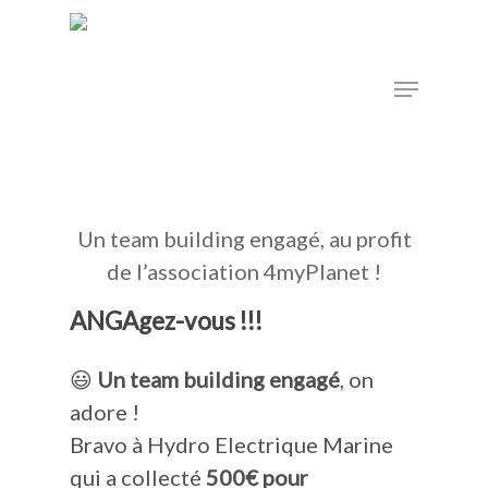
Skip
to
Menu
main
content
Un team building engagé, au profit
de l’association 4myPlanet !
ANGAgez-vous !!!
😃
Un team building engagé
, on
adore !
Bravo à Hydro Electrique Marine
qui a collecté
500€ pour