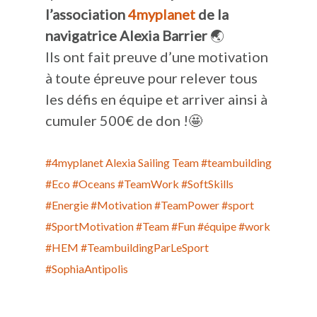
l’association
4myplanet
de la
navigatrice Alexia Barrier
🌏
Ils ont fait preuve d’une motivation
à toute épreuve pour relever tous
les défis en équipe et arriver ainsi à
cumuler 500€ de don !🤩
#4myplanet
Alexia Sailing Team
#teambuilding
#Eco
#Oceans
#TeamWork
#SoftSkills
#Energie
#Motivation
#TeamPower
#sport
#SportMotivation
#Team
#Fun
#équipe
#work
#HEM
#TeambuildingParLeSport
#SophiaAntipolis